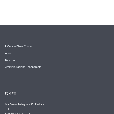
Il Centro Elena Cornaro
Attività
Ricerca
Amministrazione Trasparente
CONTATTI
Via Beato Pellegrino 36, Padova
Tel.
Mar 10-17, Gio 10-17