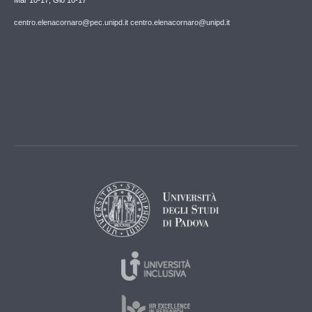
centro.elenacornaro@pec.unipd.it centro.elenacornaro@unipd.it