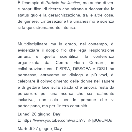
È l’esempio di
Particle for Justice
, ma anche di veri
e propri filoni di ricerca che mirano a decostruire lo
status quo e la gerarchizzazione, tra le altre cose,
del genere. L’intersezione tra umanesimo e scienza
si fa qui estremamente intensa.
Multidisciplinare ma in grado, nel contempo, di
evidenziare il doppio filo che lega l’esplorazione
umana e quella scientifica, la conferenza
organizzata dal Centro Elena Cornaro, in
collaborazione con FiSPPA, DiSSGEA e DiSLL,ha
permesso, attraverso un dialogo a più voci, di
celebrare il coinvolgimento delle donne nel sapere
e di gettare luce sulla strada che ancora resta da
percorrere per una ricerca che sia realmente
inclusiva, non solo per le persone che vi
partecipano, ma per l'intera comunità.
Lunedì 26 giugno,
Day
1
:
https://www.youtube.com/watch?v=iNfj8UuCMJs
Martedì 27 giugno,
Day