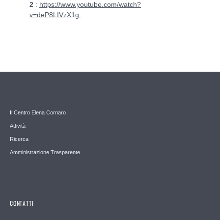
2
:
https://www.youtube.com/watch?
v=deP8LIVzX1g
Il Centro Elena Cornaro
Attività
Ricerca
Amministrazione Trasparente
CONTATTI