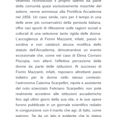
vedendo riconosciuto il proprio talento da parte
della comunità quasi esclusivamente maschile del
settore, venne ammessa alla Pontificia Accademia
nel 1856. Un caso simile, raro per il tempo in una
delle aree più conservatrici della penisola italiana,
offre vari spunti di riflessione sulle ragioni sociali e
culturali di una selezione tanto rigida delle donne.
L’accoglienza di Fiorini Mazzanti, infatti, passò in
sordina e non catalizzò alcuna modifica dello
statuto dell’Accademia, dimostrandosi un evento
eccezionale che, come nel caso di Elena Cornaro
Piscopia, non alterò l’effettiva percezione delle
donne da parte delle istituzioni. Al successo di
Fiorini Mazzanti, infatti, risposero altrettanti passi
indietro per le donne nello stesso contesto:
l’astronoma Caterina Scarpellini, nipote e assistente
del noto scienziato Feliciano Scarpellini, non poté
realmente accedere alle istituzioni accademiche
fino agli ultimi giorni della sua vita, e le sue opere
furono pubblicate in un giornale scientifico redatto
in congiunzione con il marito che agì, di fatto, come
patrono. Se da un lato è evidente che lo status