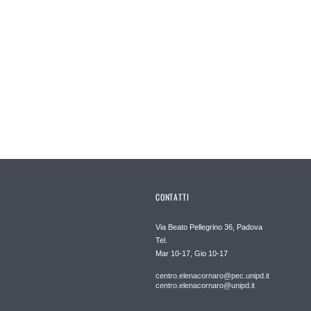
CONTATTI
Via Beato Pellegrino 36, Padova
Tel.
Mar 10-17, Gio 10-17
centro.elenacornaro@pec.unipd.it
centro.elenacornaro@unipd.it