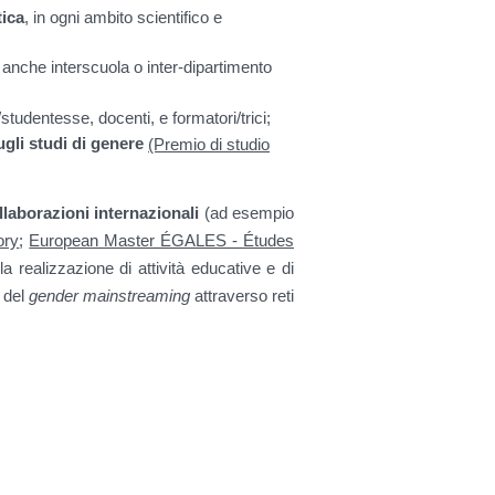
tica
, in ogni ambito scientifico e
i
anche interscuola o inter-dipartimento
i/studentesse, docenti, e formatori/trici;
ugli studi di genere
(Premio di studio
llaborazioni internazionali
(ad esempio
ory
;
European Master ÉGALES - Études
lla realizzazione di attività educative e di
 del
gender mainstreaming
attraverso reti