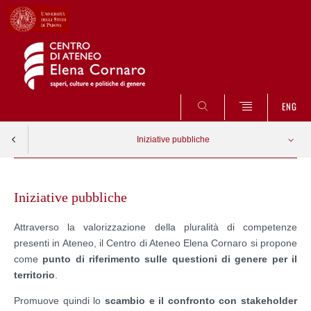
CERCA
ENG
Iniziative pubbliche
Skip
Progetto di Terza Missione 2022
Apri menu
to
Iniziative pubbliche
content
Progetto di Terza Missione 2023
Attraverso la valorizzazione della pluralità di competenze
presenti in Ateneo, il Centro di Ateneo Elena Cornaro si propone
Re-writing the story: Gender, media and politics
come
punto di riferimento sulle questioni di genere per il
territorio
.
Promuove quindi lo
scambio e il confronto con stakeholder