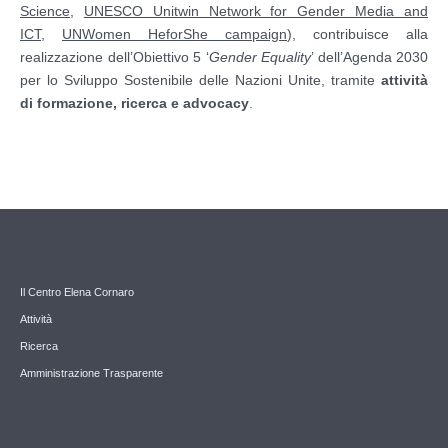
Science
,
UNESCO Unitwin Network for Gender Media and
ICT
,
UNWomen HeforShe campaign
), contribuisce alla
realizzazione dell’Obiettivo 5 ‘
Gender Equality
’ dell’Agenda 2030
per lo Sviluppo Sostenibile delle Nazioni Unite, tramite
attività
di formazione, ricerca e advocacy
.
Il Centro Elena Cornaro
Attività
Ricerca
Amministrazione Trasparente