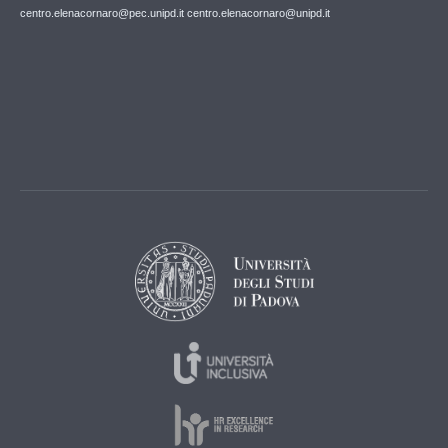
centro.elenacornaro@pec.unipd.it centro.elenacornaro@unipd.it