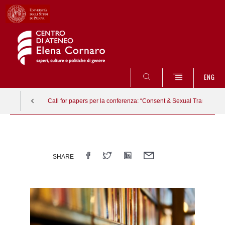
CERCA
ENG
Call for papers per la conferenza: “Consent & Sexual Transaction
Vai
al
contenuto
SHARE