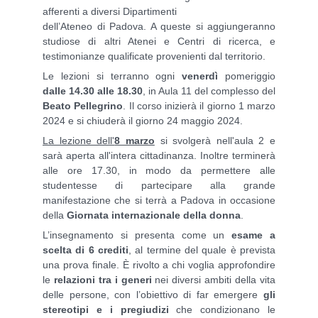
afferenti a diversi Dipartimenti
dell’Ateneo di Padova. A queste si aggiungeranno
studiose di altri Atenei e Centri di ricerca, e
testimonianze qualificate provenienti dal territorio.
Le lezioni si terranno ogni
venerdì
pomeriggio
dalle 14.30 alle 18.30
, in Aula 11 del complesso del
Beato Pellegrino
. Il corso inizierà il giorno 1 marzo
2024 e si chiuderà il giorno 24 maggio 2024.
La lezione dell'
8 marzo
si svolgerà nell'aula 2 e
sarà aperta all'intera cittadinanza. Inoltre terminerà
alle ore
17.30, in modo da permettere alle
studentesse di partecipare alla grande
manifestazione che si terrà a Padova in occasione
della
Giornata internazionale della donna
.
L’insegnamento si presenta come un
esame a
scelta di 6 crediti
, al termine del quale è prevista
una prova finale.
È rivolto a chi voglia approfondire
le
relazioni tra i generi
nei diversi ambiti della vita
delle persone, con l’obiettivo di far emergere
gli
stereotipi e i pregiudizi
che condizionano le