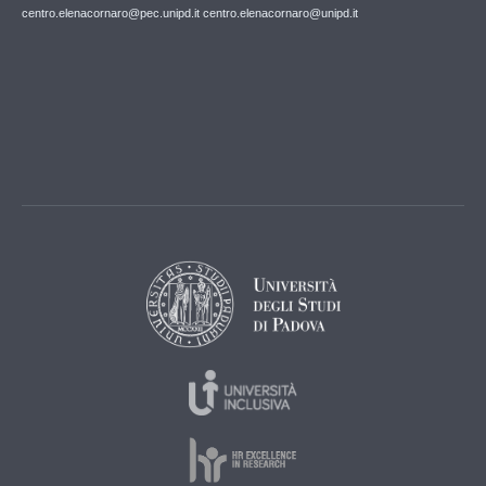
centro.elenacornaro@pec.unipd.it centro.elenacornaro@unipd.it