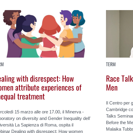
RM
TERM
aling with disrespect: How
Race Talk
men attribute experiences of
Men
nequal treatment
Il Centro per g
Cambridge co
coledì 15 marzo alle ore 17.00, il Minerva -
Talks Semina
oratory on diversity and Gender Inequality dell'
Before the Me
versità La Sapienza di Roma, ospita il
Malaika Tubbs
binar Dealing with disrespect: How women