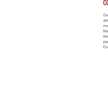
CO
Gi
del
mee
Ma
th
par
Esq