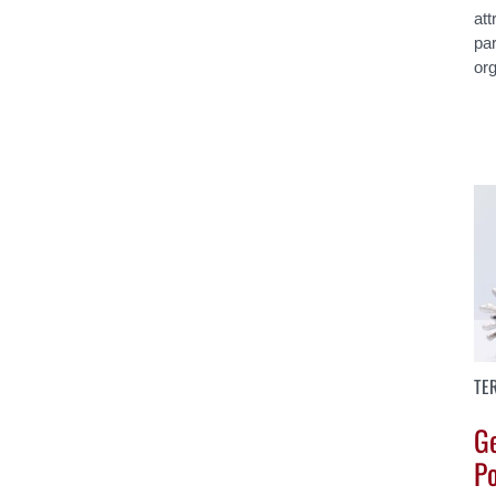
att
pa
or
TE
G
Po