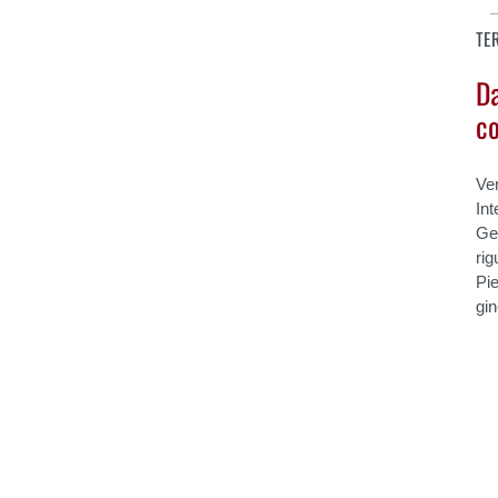
TE
Da
co
Ven
Int
Ge
rig
Pi
gin
Pages