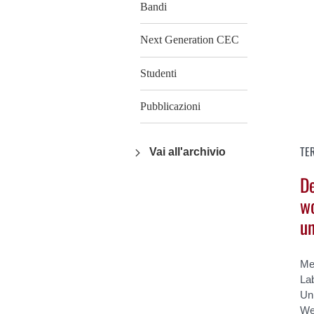
Bandi
Next Generation CEC
Studenti
Pubblicazioni
TE
Vai all'archivio
De
wo
u
Mer
Lab
Uni
We