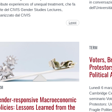
in conversazi
ribute experiences of unequal treatment, che fa
dell'Università
rte del CIVIS Gender Studies Lectures,
ganizzato dal CIVIS
Leggi
TERM
Voters, B
Protesto
Political 
RM
Lunedì 6 marzo
Cambridge Cen
ender-responsive Macroeconomic
seminario Vot
licies: Lessons Learned from the
Protestors: U
Fragile Politi