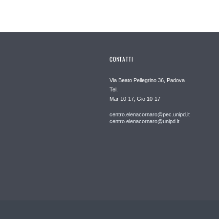
CONTATTI
Via Beato Pellegrino 36, Padova
Tel.
Mar 10-17, Gio 10-17
centro.elenacornaro@pec.unipd.it
centro.elenacornaro@unipd.it