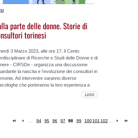
RM
lla parte delle donne. Storie di
nsultori torinesi
erdì 3 Marzo 2023, alle ore 17, Il Cento
erdisciplinare di Ricerche e Studi delle Donne e di
nere - CIRSDe - organizza una discussione
uardante la nascita e l'evoluzione dei consultori in
emonte. Ad intervenire saranno diverse
ecologhe che porteranno la loro esperienza a
Leggi
…
94
95
96
97
98
99
100
101
102
…