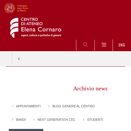
CERCA
ENG
Vai
al
Archivio news
contenuto
APPUNTAMENTI
BLOG GENERE AL CENTRO
BANDI
NEXT GENERATION CEC
STUDENTI