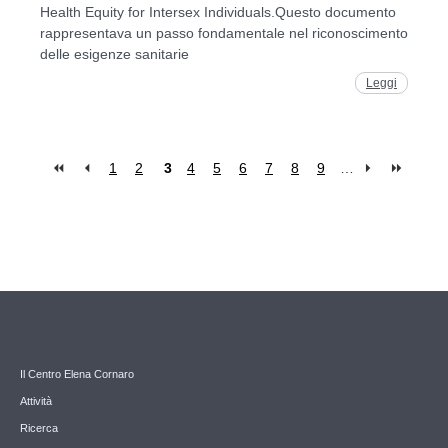
Health Equity for Intersex Individuals.Questo documento
rappresentava un passo fondamentale nel riconoscimento
delle esigenze sanitarie
Leggi
1
2
3
4
5
6
7
8
9
…
Pages
Il Centro Elena Cornaro
Attività
Ricerca